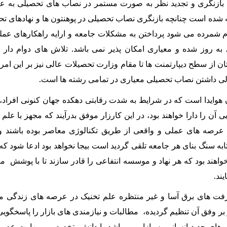
 بازنگری و تجدید نظر به صورت مستمر در نصاب های تحصیلی به عن
ه شده است چنانچه بازنگری نصاب تحصیلی در پوهنتون ها و نهادهای 
 شمرده می شود پرداختن به مشکلات جامعه و ارایه راهکارهای عملی
ه روز شده و معیاری امکان پذیر نمی باشد. تلاش های دوام دار
ن از سطح دیپارتمنت ها تا مقام وزارت تحصیلات عالی نیز بر این امر
لی داشتن نصاب تحصیلی معیاری در تمامی رشته ها است.
ان هوایدا است که در شرایط به شدت رقابتی دهکده جهان کنونی افرا
ی آن را دارا خواهند بود، در این کارزار موفق بدرآیند که مجهز با ع
ر عرصه های عملی و واقعی از طریق تکنالوژی معاصر بوده باشند 
ابه سنگ بنای هر جامعه تلقی گردید است بیجا نخواهد بود ادعا شود ک
ا خواهند بود که هر نهاد و موسسه انتفاعی را قادر سازند تا با پوشش
ند.
رفت های برق آسا و غیر منتظره علم تخنیک در عرصه های زندگی 
 بر وفق آن تنظیم گردیده، مطالبات و نیازمندی های بازار را پاسخگو
ل های جدید انسانی به بازار می باشد با دانش، تخصص و مهارت عصر