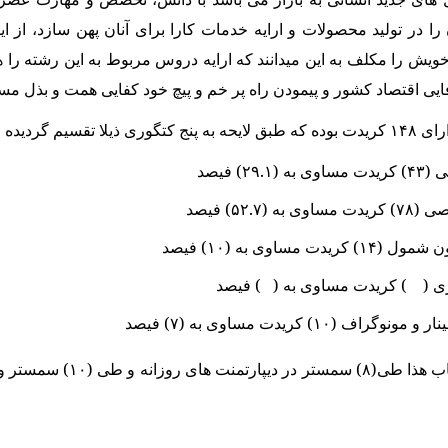
ا در تولید محصولات و ارایه خدمات کارا برای آنان پهن سازد، از ای
خویش را مکلف به این میدانند که ارایه دروس مربوط به این رشته را ه
ی اقتصاد کشور و پیمودن راه پر خم و پیچ خود کفایی همت و بذل مسا
سیم گردیده است:
۲۹) فیصد
(۵۲.۷) فیصد
دت مساوی به (۱۰) فیصد
ی ( ) کریدت مساوی به ( ) فیصد
اف (۱۰) کریدت مساوی به (۷) فیصد
قابل ذکر است که نصاب هذا طی(۸) سم