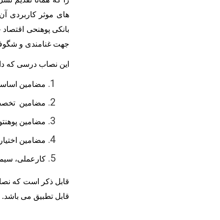
های موثر کاربردی آن ر
بانکی پوهنحی اقتصاد 
جهت غنامندی و شگوفای
این نصاب درسی که دارای ۱۴۸ کریدت بوده که طبق لایحه به پنج کتگوری ذیلا تق
مضامین اساسی (۴۳) کریدت مساوی به (.۱
مضامین تخصصی (۷۸) کریدت مساوی به 
مضامین پوهنتون شمول (۱۴) کری
مضامین اختیار
کارعملی، سیمینار و مونوگر
قابل تطبیق می باشد.