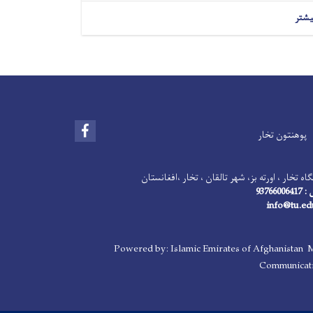
یشتر
Facebook
پوهنتون تخار
اه تخار ، اورته بز، شهر تالقان ، تخار ،افغانستان
93766
Powered by: Islamic Emirates of Afghanistan M
Communicati