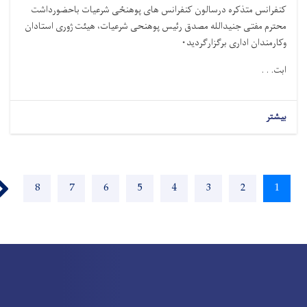
کنفرانس متذکره درسالون کنفرانس های پوهن
ځ
ی شرعیات باحضورداشت
محترم مفتی جنیدالله مصدق رئیس پوهنحی شرعیات، هیئت ژوری استادان
وکارمندان اداری برگزارگردید
۰
ابت. . .
بیشتر
Paginatio
t ›
Page
8
Page
7
Page
6
Page
5
Page
4
Page
3
Page
2
Current
1
page