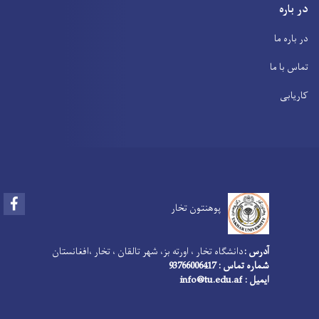
ر باره
ر باره ما
ماس با ما
اریابی
Facebook
پوهنتون تخار
آدرس :
دانشگاه تخار ، اورته بز، شهر تالقان ، تخار ،افغانستان
شماره تماس : 93766006417
ایمیل : info@tu.edu.af