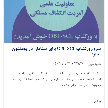
شروع ورکشاپ OBE_SCL برای استادان در پوهنتون
تخار!
شنبه مورخ
۱۴۴۶/۷/۱۱_۱۴۰۳/۱۰/۲۲
ورکشاپ که به همین منظور ازطرف آمریت انکشاف مسلکی استادان با
اشتراک محترم پوهندوی دکتر عبدالرحمن پژواک معاون تحقیقات وسرپرست
معاونیت علمی محترم آمر انکشاف. . .
بیشتر