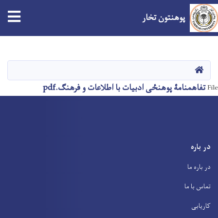
tion
پوهنتون تخار
Skip
to
main
صفحه اصلی
content
تفاهمنامۀ پوهنځی ادبیات با اطلاعات و فرهنگ.pdf
File
در باره
در باره ما
تماس با ما
کاریابی