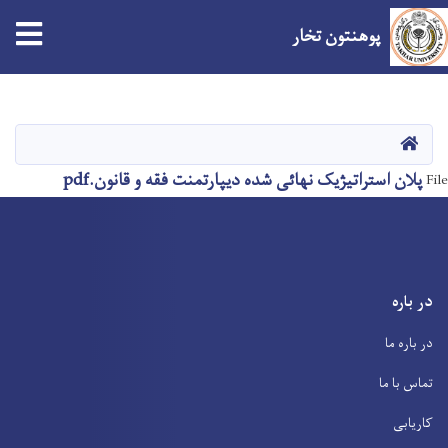
tion
پوهنتون تخار
Skip
to
main
صفحه اصلی
content
پلان استراتیژیک نهائی شده دیپارتمنت فقه و قانون.pdf
File
در باره
در باره ما
تماس با ما
کاریابی