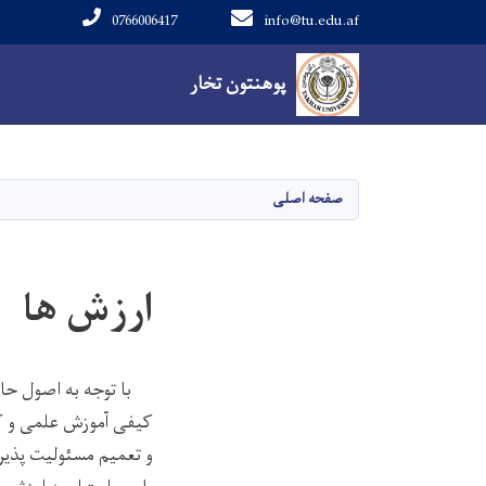
0766006417
info@tu.edu.af
Main navigation
پوهنتون تخار
پوهنتون تخار
صفحه اصلی
ارزش ها
با توجه به اصول حاکم
کیفی آموزش علمی و ک
و تعمیم مسئولیت پذی