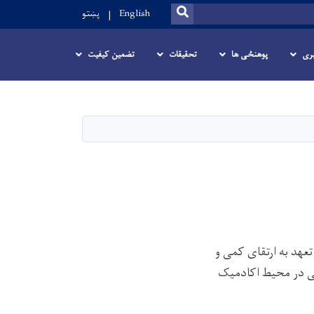
SEARCH
English
پښتو
ری
پوهنځی ها
تحقیقات
تضمین کیفیت
عهد به ارتقای کمی و
لی در محیط اکادمیک