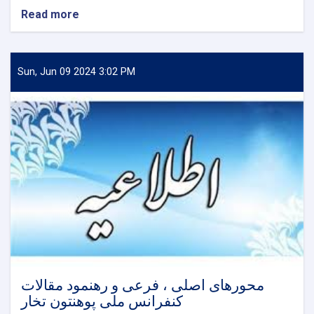
Read more
about
قابل
توجه
متقاضیان
محترم
Sun, Jun 09 2024 3:02 PM
کانکور
در
ولایت
تخار!
محورهای اصلی ، فرعی و رهنمود مقالات
کنفرانس ملی پوهنتون تخار