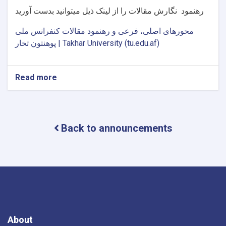
رهنمود نگارش مقالات را از لینک ذیل میتوانید بدست آورید
محورهای اصلی، فرعی و رهنمود مقالات کنفرانس ملی
پوهنتون تخار | Takhar University (tu.edu.af)
Read more
about
محورهای
اصلی
،
فرعی
Back to announcements
و
رهنمود
مقالات
کنفرانس
ملی
پوهنتون
تخار
About