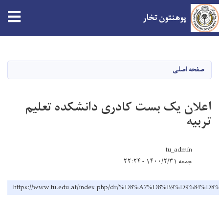
پوهنتون تخار
Skip
to
main
صفحه اصلی
content
اعلان یک بست کادری دانشکده تعلیم
تربیه
tu_admin
جمعه ۱۴۰۰/۲/۳۱ - ۲۲:۲۴
https://www.tu.edu.af/index.php/dr/%D8%A7%D8%B9