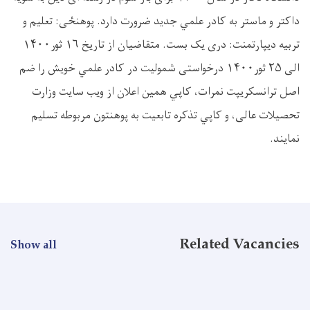
داکتر و ماستر به کادر علمي جديد ضرورت دارد. پوهنځی: تعلیم و
تربیه دیپارتمنت: دری یک بست. متقاضيان از تاريخ ۱۶ ثور۱۴۰۰
الی ۲۵ ثور‍۱۴۰۰ درخواستی شموليت در کادر علمي خويش را ضم
اصل ترانسکريپت نمرات، کاپي همين اعلان از ویب سايت وزارت
تحصیلات عالی، و کاپي تذکره تابعيت به پوهنتون مربوطه تسليم
نمايند.
Related Vacancies
Show all