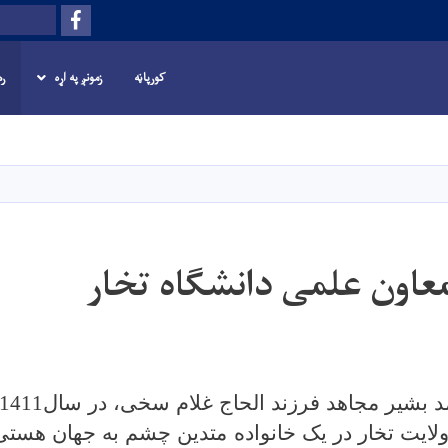
Facebook
لټون
کورپاڼه
زمونږ په اړه
ر
اصلي
منځپانګه
دانګل
معاون علمی دانشگاه تخار
ایت تخار در یک خانواده متدین چشم به جهان هستی