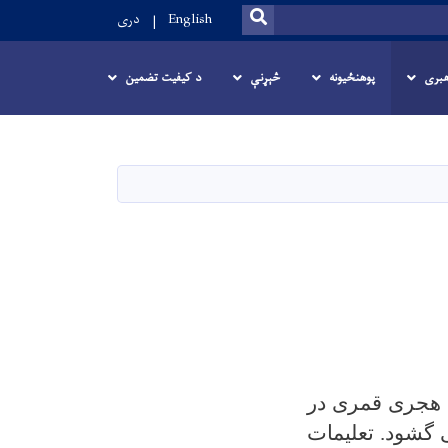
SEARCH
English
دری
هبری
پوهنځیونه
څېړنې
د کیفیت تضمین
ماستر قاری محمد بشیر مجاهد فرزند الحاج غلام سخی، در سال1411 هجری قمری در
 گشود. تعلیمات