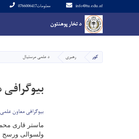
info@tu.edu.af
0766006417معلومات
Main navigation
د تخار پوهنتون
د تخار پوهنتون
کور
رهبری
د علمی مرستیال
بیوگرافی 
بیوگرافی معاون علمی
ولسوالی ورسج ول