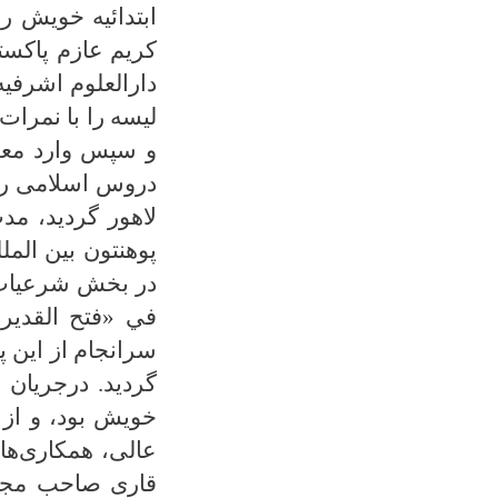
ابتدائیه خویش ر
کریم عازم پاکس
دار‌العلوم اشرفی
ليسه را با نمرات
و سپس وارد معهد
دروس اسلامی را 
لاهور گردید، م
پوهنتون بین الم
در بخش شرعیات، 
في «فتح القدير»
سر‌انجام از این 
گردید. درجریان
خویش بود، و از 
عالی، همکاری‌ها
قاری صاحب مجاه