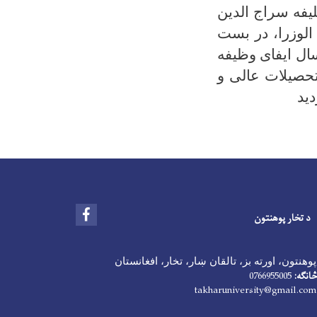
لیفه سراج الدین
الوزرا، در بست
ال ایفای وظیفه
ت محترم تحصیلات عالی و
ید
Facebook
د تخار پوهنتون
وهنتون، اورته بز، تالقان ښار، تخار، افغانستان
څانګه:
0766955005
takharuniversity@gmail.com