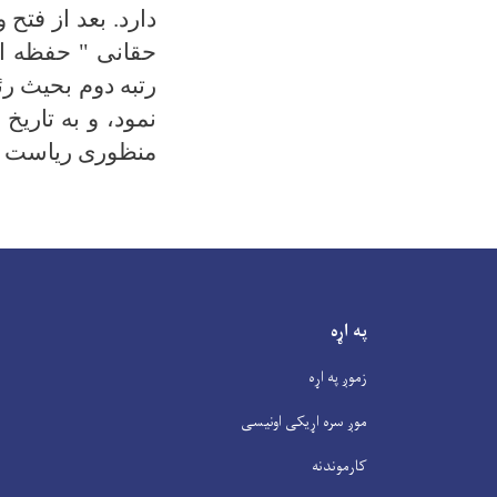
دارد. بعد از فتح
حقانی " حفظه ال
رتبه دوم بحیث ر
منظوری ریاست ال
په اړه
زموږ په اړه
موږ سره اړیکی اونیسی
کارموندنه