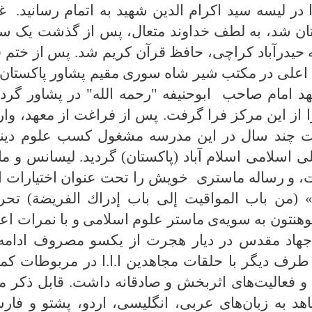
ا در لیسه سید اکرام الدین شهید به اتمام رسانید
تان شد، به لطف خداوند متعال، پس از گذشت یک سا
ه حیدر‌آباد کراچی، حافظ قرآن کریم شد. پس از ختم 
 اعلی در مکتب شیر شاه سوری مقیم پشاور پاکستان ب
 امام صاحب ابوحنیفه "رحمه الله" در پشاور گردی
از این مرکز فرا گرفت. پس از فراغت از معهد، وارد
دت چند سال در این مدرسه مشغول کسب علوم دینی ب
للی اسلامی اسلام آباد (پاکستان) گردید. لیسانس و 
و رساله ماسترى خویش را تحت عنوان اختیارات ال
 (من باب المواقيت إلى باب إدراك الفريضة) تحري
پوهنتون به سویه‌ی ماستر علوم اسلامی و با نمرات اع
 جهاد مقدس در دیار هجرت از یکسو مصروف ادامه
طرف دیگر با حلقات مجاهدین ا.ا.ا در مربوطات ک
 و فعالیت‌های اثر‌بخش و صادقانه داشت. قابل ذکر م
د به زبان‌های عربی، انگلیسی، اردو، پشتو و فا