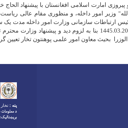
 و پیروزی امارت اسلامی افغانستان با پیشنهاد الحاج خ
له" وزیر امور داخله، و منظوری مقام عالی ریاست 
ئیس ارتباطات سازمانی وزارت امور داخله مدت یک س
نمود، و به تاریخ 1445.03.20 بنا به لزوم دید و پیشنهاد وزار
وزرا بحیث معاون امور علمی پوهنتون تخار تعیین گرد
پته :
تخار پ
د معلومات 
بریښنالیک: