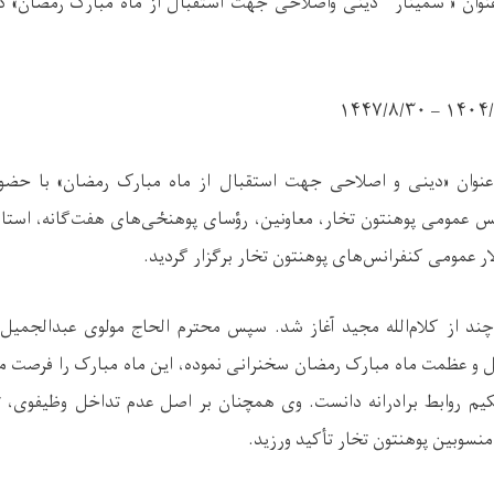
نوان « سمینار دینی واصلاحی جهت استقبال از ماه مبارک رمضان» در 
۱۴۰۴/۱۲/۲۹ 
عنوان «دینی و اصلاحی جهت استقبال از ماه مبارک رمضان» با حضور
 عمومی پوهنتون تخار، معاونین، رؤسای پوهنځی‌های هفت‌گانه، استادا
ار عمومی کنفرانس‌های پوهنتون تخار برگزار گردید.
چند از کلام‌الله مجید آغاز شد. سپس محترم الحاج مولوی عبدالجم
ل و عظمت ماه مبارک رمضان سخنرانی نموده، این ماه مبارک را فرصت م
حکیم روابط برادرانه دانست. وی همچنان بر اصل عدم تداخل وظیفوی
سوبین پوهنتون تخار تأکید ورزید.