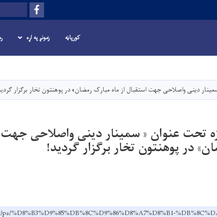
Facebook
لټون
کورپاڼه
زمونږ په اړه
ر
اصلي
منځپانګه
دانګل
مینار دینی واصلاحی جهت استقبال از ماه مبارک رمضان» در پوهنتون تخار برگزار گردید
ه تحت عنوان « سمینار دینی واصلاحی جهت ا
ن» در پوهنتون تخار برگزار گردید!
.edu.af/ps/%D8%B3%D9%85%DB%8C%D9%86%D8%A7%D8%B1-%