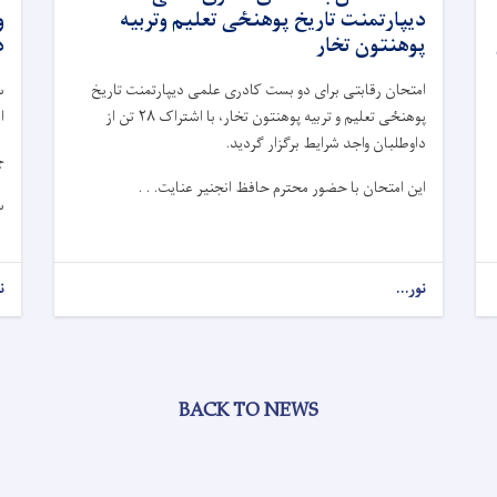
دیپارتمنت تاریخ پوهنځی تعلیم وتربیه
و
پوهنتون تخار
د
امتحان رقابتی برای دو بست کادری علمی دیپارتمنت تاریخ
س
پوهنځی تعلیم و تربیه پوهنتون تخار، با اشتراک
۲۸
تن از
ا
داوطلبان واجد شرایط برگزار گردید.
چ
این امتحان با حضور محترم حافظ انجنیر عنایت. . .
س
نور...
ن
BACK TO NEWS