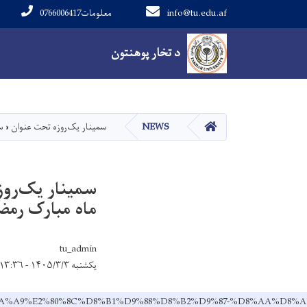
info@tu.edu.af
0766006417معلومات
Main navigation
د تخار پوهنتون
د تخار پوهنتون
کور
NEWS
سمینار یک‌روزه تحت عنوان « س
سمینار یک‌روز
ماه مبارک رمضا
tu_admin
یکشنبه ۱۴۰۵/۳/۳ - ۱۳:۳۶
DB%8C%DA%A9%E2%80%8C%D8%B1%D9%88%D8%B2%D9%87-%D8%A