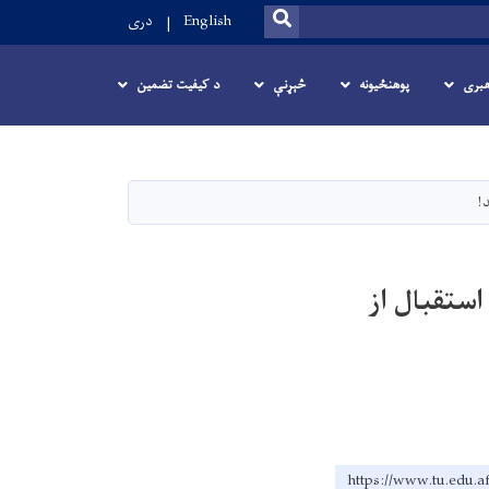
SEARCH
English
دری
هبری
پوهنځیونه
څېړنې
د کیفیت تضمین
!
ستقبال از
https://www.tu