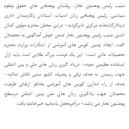
منیب رئیس پوهنتون تخار، روئسای پوهن
ځ
ی های حقوق وعلوم
سیاسی، رئیس پوهن
ځ
ی زبان ادبیات، استادان وکارمندان اداری
درتالارکتابخانه مرکزی دایرگردید
۰
دراین محفل محترم مولوی کمال
الدین منیب رئیس پوهنتون تخار ضمن خوش آمدگویی به محصلان
گفت: ایجاد چنین کورس های آموزشی از ابتکارات وزارت محترم
تحصیلات عالی است
۰
این یک فرصت بزرگ طلایی است باید ازآن
استفاده عظیمی نموده
۰
دریاد گیری زبان های ملی و بین المللی
جهت رسیدن به هدف ترقی و پشیرف کشور سعی تلاش نمائید
۰
هدف از راه اندازی کورس های آموزشی بخاطر ارتقای ظرفیت
محصلان جهت یادگیری زبان های ملی وبین المللی درسطح
پوهنتون تخار می باشد
۰
درآخرمحفل بادعاییه خیرخاتمه یافت