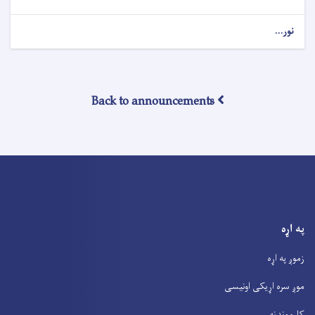
نور...
Back to announcements
په اړه
زموږ په اړه
موږ سره اړیکی اونیسی
کارموندنه