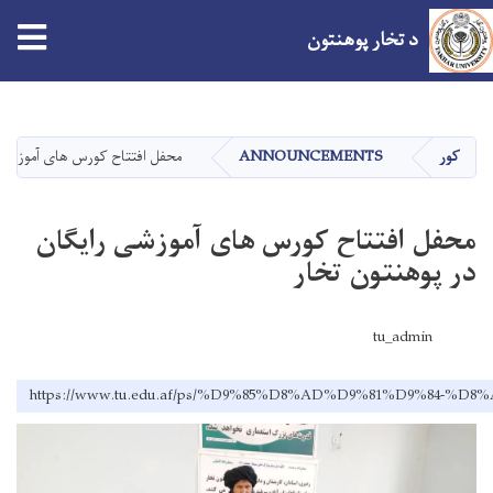
د تخار پوهنتون
اصلي
منځپانګه
دانګل
کور
ANNOUNCEMENTS
محفل افتتاح کورس های آموزشی ر
محفل افتتاح کورس های آموزشی رایگان
در پوهنتون تخار
tu_admin
https://www.tu.edu.af/ps/%D9%85%D8%AD%D9%81%D9