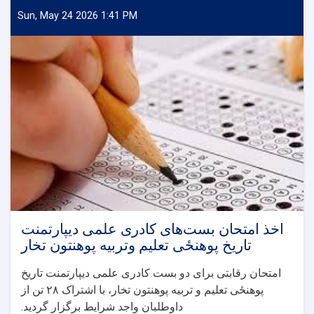
همکارهای
علمی
Sun, May 24 2026 1:41 PM
میان
آمریت
انسجام
خدمات
محصلان
معاونیت
امور
محصلان
پوهنتون
تخار
و
مرکز
آموزشی
انسان
برتر
اخذ امتحان بست‌های کادری علمی دیپارتمنت
و
تاریخ پوهنځی تعلیم وتربیه پوهنتون تخار
کورس
آموزشی
امتحان رقابتی برای دو بست کادری علمی دیپارتمنت تاریخ
زبان
پوهنځی تعلیم و تربیه پوهنتون تخار، با اشتراک
۲۸
تن از
عربی
داوطلبان واجد شرایط برگزار گردید.
دارالهجره!