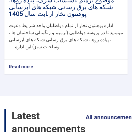
موضوع ترمیم تاسیسات سرک، پیاده روها،
شبکه های برق رسانی شبکه های آبرسانی
پوهنتون تخار ازبابت سال 1405
اداره پوهنتون تخار از تمام دواطلبان واجد شرایط دعوت
مینماید تا در پروسه دواطلبی (ترمیم و رنگمالی ساختمان ها ،
، پیاده روها، شبکه های برق رسانی شبکه های آبرسانی
وساحات سبز) این اداره . . .
Read more
about
موضوع
ترمیم
تاسیسات
سرک،
پیاده
روها،
شبکه
Latest
های
All announcemen
برق
رسانی
announcements
شبکه