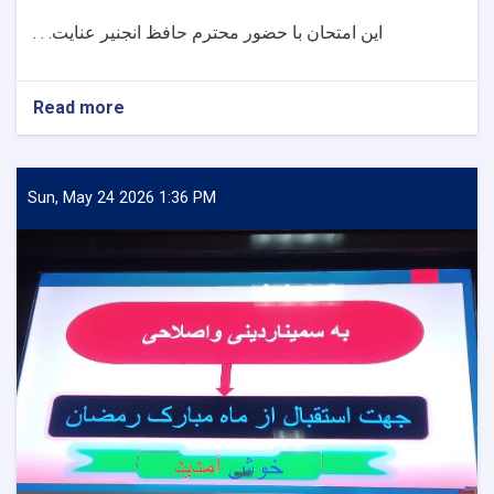
این امتحان با حضور محترم حافظ انجنیر عنایت. . .
Read more
about
اخذ
امتحان
بست‌های
کادری
Sun, May 24 2026 1:36 PM
علمی
دیپارتمنت
تاریخ
پوهنځی
تعلیم
وتربیه
پوهنتون
تخار