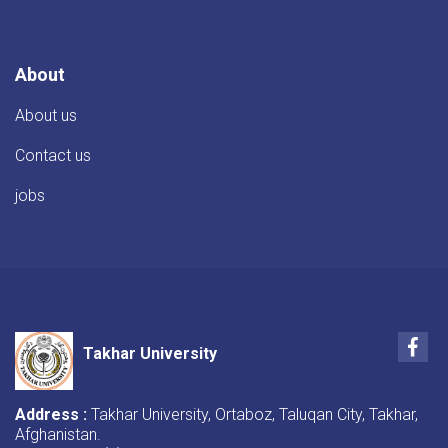
دینی
واصلاحی
جهت
استقبال
About
از
ماه
About us
مبارک
رمضان»
Contact us
در
پوهنتون
jobs
تخار
برگزار
گردید!
Fac
Takhar University
Address :
Takhar University, Ortaboz, Taluqan City, Takhar,
Afghanistan.