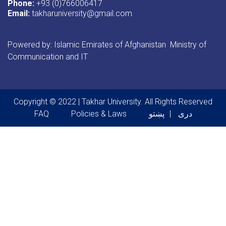
Phone:
+93 (0)766006417
Email:
takharuniversity@gmail.com
Powered by: Islamic Emirates of Afghanistan Ministry of
Communication and IT
Copyright © 2022 | Takhar University. All Rights Reserved
Footer menu
دری
پښتو
Policies & Laws
FAQ