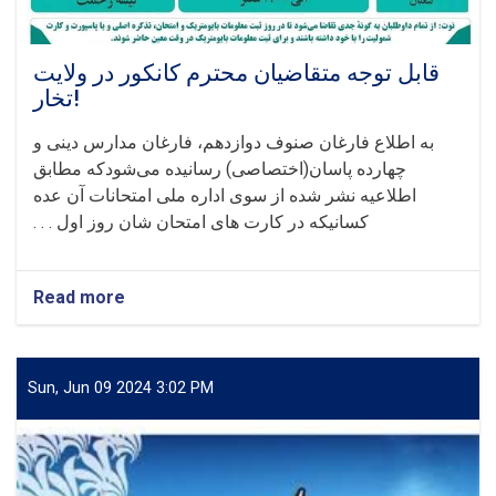
قابل توجه متقاضیان محترم کانکور در ولایت
تخار!
به اطلاع فارغان صنوف دوازدهم، فارغان مدارس دینی و
چهارده پاسان(اختصاصی) رسانیده می‌شودکه مطابق
اطلاعیه نشر شده از سوی اداره ملی امتحانات آن عده
کسانیکه در کارت های امتحان شان روز اول . . .
Read more
about
قابل
توجه
متقاضیان
محترم
Sun, Jun 09 2024 3:02 PM
کانکور
در
ولایت
تخار!