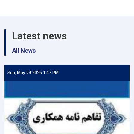
،
فرعی
و
رهنمود
مقالات
Latest news
کنفرانس
ملی
پوهنتون
All News
تخار
Sun, May 24 2026 1:47 PM