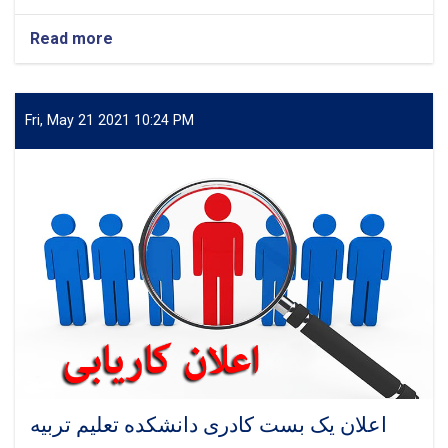
Read more
about
اعلان
17بست
رتبه
سوم
Fri, May 21 2021 10:24 PM
،
چهارم
،
پنجم
،
ششم
،
هفتم
،
هشتم
ریاست
پوهنتون
تخار.
اعلان یک بست کادری دانشکده تعلیم تربیه