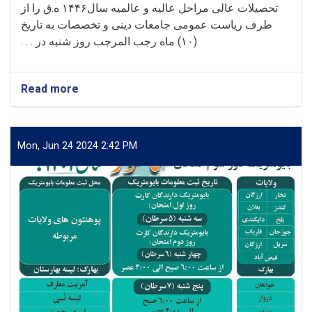
تحصیلات عالی مراحل عالیه و عالمیه سال
۱۴۴۶
ه.ق را از
طرف ریاست عمومی جامعات دینی و تخصصات به تاریخ
(
۱۰)
ماه رجب المرجب روز شنبه در . . .
Read more
about
اطلاعیه
امتحانات
و
پروسه
Mon, Jun 24 2024 2:42 PM
بایومتریک
مراحل
عالیه
و
عالمیه
علمای
کرام
ولایت
تخار!