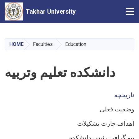
Tog
Takhar University
Skip
to
main
HOME
Faculties
Education
content
دانشکده تعلیم وتربیه
تاریخچه
وضعیت فعلی
اهداف چارت تشکیلات
بیو گرافی رئیس دانشکده