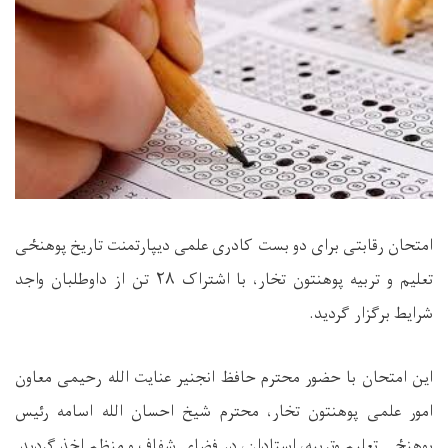
امتحان رقابتی برای دو بست کادری علمی دیپارتمنت تاریخ پوهنځی
تعلیم و تربیه پوهنتون تخار، با اشتراک
۲۸
تن از داوطلبان واجد
شرایط برگزار گردید.
این امتحان با حضور محترم حافظ انجنیر عنایت الله رحیمی معاون
امور علمی پوهنتون تخار، محترم شيخ احسان الله اسامه رئیس
پوهنځی تعلیم وتربیه، استادان، در فضای شفاف و منظم اخذ گردید.