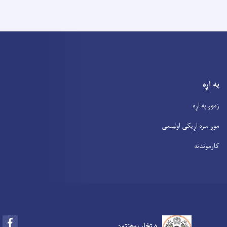
په اړه
زموږ په اړه
موږ سره اړیکی اونیسی
کارموندنه
Facebook
د تخار پوهنتون