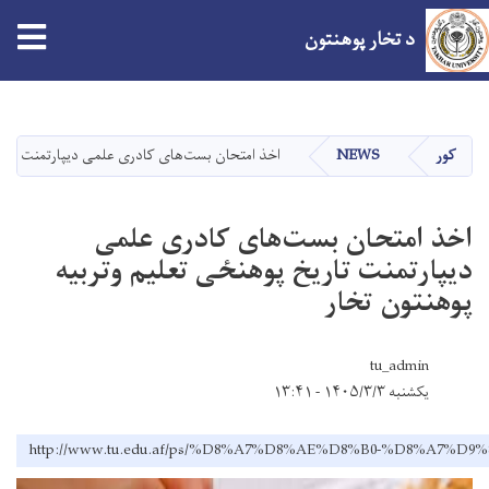
د تخار پوهنتون
اصلي
منځپانګه
دانګل
کور
NEWS
اخذ امتحان بست‌های کادری علمی دیپارتمنت تاریخ
اخذ امتحان بست‌های کادری علمی
دیپارتمنت تاریخ پوهنځی تعلیم وتربیه
پوهنتون تخار
tu_admin
یکشنبه ۱۴۰۵/۳/۳ - ۱۳:۴۱
http://www.tu.edu.af/ps/%D8%A7%D8%AE%D8%B0-%D8