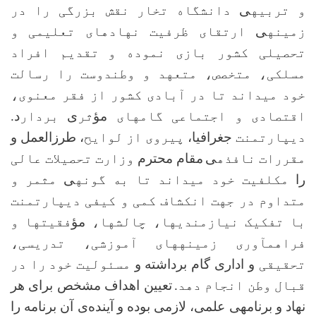
و تربیه­
ی
دانشگاه تخار نقش بزرگی را در
زمینه­
ی
ارتقای ظرفیت نهاد­های تعلیمی و
تحصیلی کشور بازی نموده و
تقدیم افراد
مسلکی، متخصص، متعهد و وطن­دوست را رسالت
خود می­داند تا در آبادی کشور از فقر معنوی،
اقتصادی و اجتماعی گام­های
مؤ
ثر
ی
بردار
د
.
دیپارتمنت
جغرافیا،
پیروی از لوایح
، طرزالعمل و
مقررات نافذه­
ی
مقام محترم
وزارت تحصیلات عالی
را
مکلفیت خود می­داند تا به گونه­
ی
مثمر و
متداوم در جهت انکشاف کمی و کیفی دیپارتمنت
با تفکیک نیازمندی­ها، چالش­ها،
مؤ
فقیت­ها و
فراهم­آوری زمینه­های آموزشی، تدریسی،
تحقیقی
و اداری گام برداشته و
مسئولیت خود
را در
قبال وطن انجام دهد.
تعیین اهداف مشخص برای هر
نهاد و برنامه­ی علمی، لازمی بوده و آینده‌ی آن برنامه را