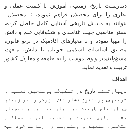
دیپارتمنت تاریخ، زمینه­ی آموزش با کیفیت عملی و
نظری را برای محصلان فراهم نموده، تا محصلان
بتوانند به مسائل تاریخی آشنایی کامل حاصل کرده،
بستر مناسبی جهت غنامندی و شکوفایی علم و دانش
را مهیا نموده و با معیار­های اکادمیک در پرتو قانون،
مطابق اساسات اسلامی جوانان با دانش، متعهد،
مسؤولیت­پذیر و وطن­دوست را به جامعه و معارف کشور
تربیت و تقدیم نماید.
اهداف
دیپارتمنت
تاریخ
در تشکیلات پوهنحی­
ی
تعلیم و
تربیه­
ی
پوهنتون تخار نقش بزرگی را در زمینه­
ی
ارتقای ظرفیت نهاد­های تعلیمی و تحصیلی
کشور بازی نموده و
تقدیم افراد مسلکی،
متخصص، متعهد و وطن­دوست را رسالت خود می­