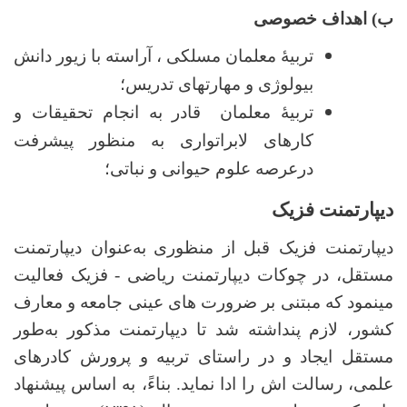
ب) اهداف خصوصی
تربیۀ معلمان مسلکی ، آراسته با زیور دانش
بیولوژی و مهارتهای تدریس؛
تربیۀ معلمان
قادر به انجام تحقیقات و
کارهای لابراتواری به منظور پیشرفت
درعرصه علوم حیوانی و نباتی؛
دیپارتمنت فزیک
دیپارتمنت فزیک قبل از منظوری
به‌عنوان دیپارتمنت
مستقل، در چوکات دیپارتمنت ریاضی - فزیک فعالیت
می­نمود که مبتنی بر ضرورت های عینی جامعه و معارف
کشور، لازم پنداشته شد تا دیپارتمنت مذکور به‌طور
مستقل ایجاد و در راستای تربیه و پرورش کادرهای
علمی، رسالت اش را ادا نماید. بناءً، به اساس پیش­نهاد