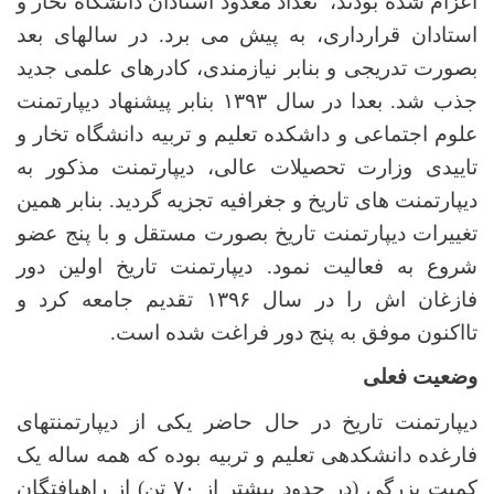
اعزام شده بودند، تعداد معدود
استادان دانشگاه تخار و
استادان قرارداری، به پیش می برد. در سالهای بعد
بصورت تدریجی و بنابر نیازمندی، کادرهای علمی جدید
جذب شد. بعدا در سال ۱۳۹۳ بنابر پیشنهاد دیپارتمنت
علوم اجتماعی و داشکده تعلیم و تربیه دانشگاه تخار و
تاییدی وزارت تحصیلات عالی، دیپارتمنت مذکور به
دیپارتمنت های تاریخ و جغرافیه تجزیه گردید. بنابر همین
تغییرات دیپارتمنت تاریخ بصورت مستقل و با پنج عضو
شروع به فعالیت نمود. دیپارتمنت تاریخ اولین دور
فازغان اش را در سال ۱۳۹۶ تقدیم جامعه کرد و
تااکنون موفق به پنج دور فراغت شده است
.
وضعیت فعلی
دیپارتمنت تاریخ در حال حاضر یکی از دیپارتمنت­های
فارغ­ده دانشکده­ی تعلیم و تربیه بوده که همه ساله یک
کمیت بزرگی (در حدود بیش­تر از ۷۰ تن) از راه­یافتگان