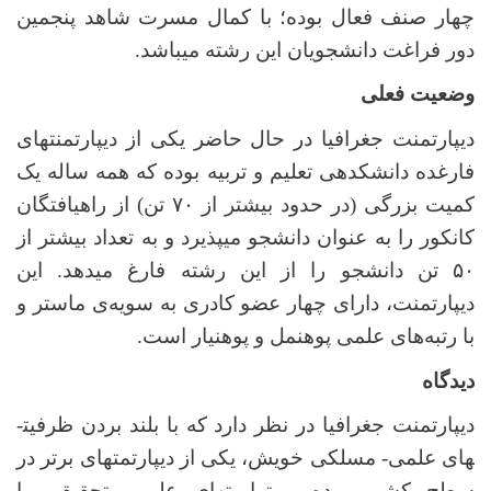
چهار صنف فعال بوده؛ با کمال مسرت شاهد پنجمین
دور فراغت دانشجویان این رشته می­باشد.
وضعیت فعلی
دیپارتمنت جغرافیا در حال حاضر یکی از دیپارتمنت­های
فارغ­ده دانشکده­ی تعلیم و تربیه بوده که همه ساله یک
کمیت بزرگی (در حدود بیش­تر از ۷۰ تن) از راه­یافتگان
کانکور را به عنوان دانشجو می­پذیرد و به تعداد بیش­تر از
۵۰ تن دانشجو را از این رشته فارغ می­دهد. این
دیپارتمنت، دارای چهار عضو کادری به سویه‌ی ماستر و
با رتبه‌های علمی پوهنمل و پوهنیار است.
دیدگاه
دیپارتمنت جغرافیا در نظر دارد که با بلند بردن ظرفیت­
های علمی- مسلکی خویش، یکی از دیپارتمت­های برتر در
سطح کشور بوده و توامیت­های علمی- تحقیقی با