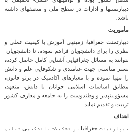
دیپارتمنت­ها و ادارات در سطح ملی و منطقه­ای داشته
باشد.
مأموریت
دیپارتمنت جغرافیا، زمینه­ی آموزش با کیفیت عملی و
نظری را برای دانشجویان فراهم نموده، تا دانش­جویان
بتوانند به مسائل جغرافیایی آشنایی کامل حاصل کرده،
بستر مناسبی جهت غنامندی و شکوفایی علم و دانش
را مهیا نموده و با معیار­های اکادمیک در پرتو قانون،
مطابق اساسات اسلامی جوانان با دانش، متعهد،
مسؤولیت­پذیر و وطن­دوست را به جامعه و معارف کشور
تربیت و تقدیم نماید.
اهداف
دیپارتمنت
جغرافیا
در تشکیلات دانشکده­
ی
تعلیم