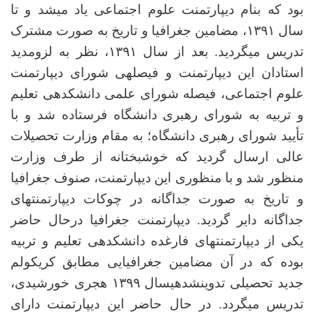
بود که بنام دیپارتمنت علوم اجتماعی یاد می­شد و تا
سال ۱۳۹۱، مضامین جغرافیا و تاریخ به صورت مشترک
تدریس می­گردید. بعد از سال ۱۳۹۱، نظر به لزوم­دید
استادان این دیپارتمنت و فیصله­ی شورای دیپارتمنت
علوم اجتماعی، فیصله شورای علمی دانشکده­ی تعلیم
و تربیه به شورای رهبری دانشگاه فرستاده شد و با
تأیید شورای رهبری دانشگاه؛ به مقام وزارت تحصیلات
عالی ارسال گردید که خوشبختانه از طرف وزارت
منظور شد و با منظوری این دیپارتمنت، صنوف جغرافیا
و تاریخ به صورت جداگانه در چوکات دیپارتمنت­های
جداگانه دایر گردید. دیپارتمنت جغرافیا درحال حاضر
یکی از دیپارتمنت­های فارغ­ده دانشکده­ی تعلیم و تربیه
بوده که در آن مضامین جغرافیایی مطابق کریکولم
جدید تحصیلی تدوین­شده­یسال
۱۳۹۹ هجری خورشیدی
،
تدریس می­گردد. در حال حاضر این دیپارتمنت دارای