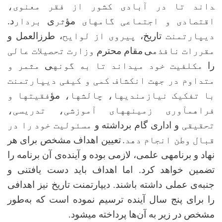
داند تا در آبادی کشور از فقر معنوی،
اقتصادی و اجتماعی گام­های
مؤ
ثر
ی
بردار
د
.
دیپارتمنت
تاریخ،
پیروی از لوایح
، طرزالعمل و
مقررات نافذه­
ی
مقام محترم
وزارت تحصیلات عالی
را
مکلفیت خود می­داند تا به گونه­
ی
مثمر و
متداوم در جهت انکشاف کمی و کیفی دیپارتمنت
با تفکیک نیازمندی­ها، چالش­ها،
مؤ
فقیت­ها و
فراهم­آوری زمینه­های آموزشی، تدریسی،
تحقیقی
و اداری گام برداشته و
مسئولیت خود
را در
قبال وطن انجام دهد.
تعیین اهداف مشخص برای هر
نهاد و برنامه­ی علمی، لازمی بوده و آینده‌ی آن برنامه را
تضمین خواهد کرد. اما اهداف باید دست یافتنی و
جنبه‌ی عملی داشته باشند. دیپارتمنت تاریخ نیز اهدافی
را برای پنج سال آینده ترسیم نموده است که به‌طور
مشخص در زیر به آن‌ها پرداخته می­شود.