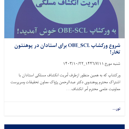
شروع ورکشاپ OBE_SCL برای استادان در پوهنتون
تخار!
شنبه مورخ
۱۴۴۶/۷/۱۱_۱۴۰۳/۱۰/۲۲
ورکشاپ که به همین منظور ازطرف آمریت انکشاف مسلکی استادان با
اشتراک محترم پوهندوی دکتر عبدالرحمن پژواک معاون تحقیقات وسرپرست
معاونیت علمی محترم آمر انکشاف. . .
نور...